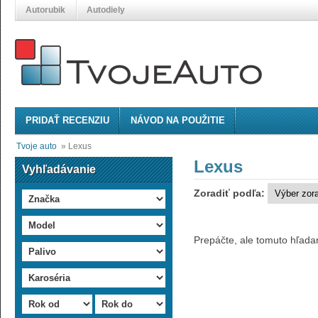
Autorubik
Autodiely
PRIDAŤ RECENZIU
NÁVOD NA POUŽITIE
Tvoje auto
»
Lexus
Lexus
Vyhľadávanie
Zoradiť podľa:
Prepáčte, ale tomuto hľada