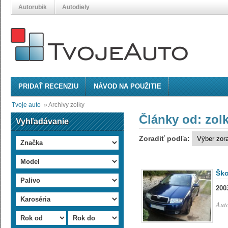
Autorubik
Autodiely
PRIDAŤ RECENZIU
NÁVOD NA POUŽITIE
Tvoje auto
»
Archívy zolky
Články od: zol
Vyhľadávanie
Zoradiť podľa:
Ško
200
Aut