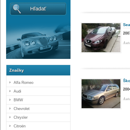
Hľadať
Sea
200
Aut
Značky
Ško
Alfa Romeo
200
Audi
Aut
BMW
Chevrolet
Chrysler
Citroën